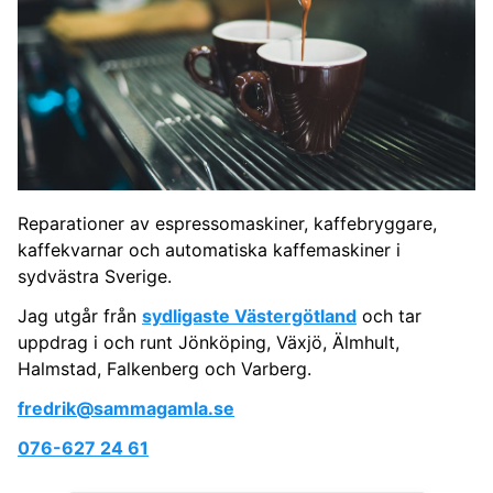
Reparationer av espressomaskiner, kaffebryggare,
kaffekvarnar och automatiska kaffemaskiner i
sydvästra Sverige.
Jag utgår från
sydligaste Västergötland
och tar
uppdrag i och runt Jönköping, Växjö, Älmhult,
Halmstad, Falkenberg och Varberg.
fredrik@sammagamla.se
076-627 24 61